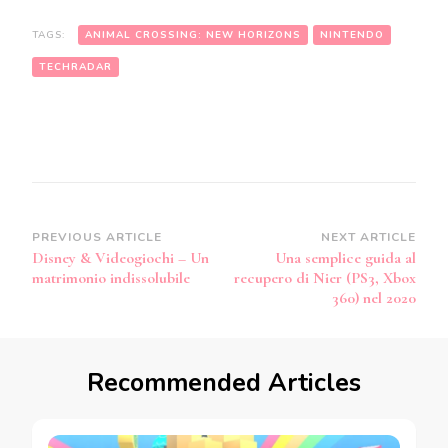
TAGS:
ANIMAL CROSSING: NEW HORIZONS
NINTENDO
TECHRADAR
Post
PREVIOUS ARTICLE
NEXT ARTICLE
Disney & Videogiochi – Un
Una semplice guida al
Navigation
matrimonio indissolubile
recupero di Nier (PS3, Xbox
360) nel 2020
Recommended Articles