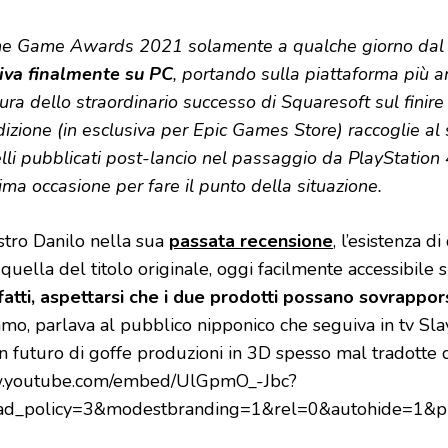
he Game Awards 2021 solamente a qualche giorno dal 
iva finalmente su PC
, portando sulla piattaforma più a
ra dello straordinario successo di Squaresoft sul finire 
ione (in esclusiva per Epic Games Store) raccoglie al su
elli pubblicati post-lancio nel passaggio da PlayStation 
ma occasione per fare il punto della situazione.
stro Danilo nella sua
passata recensione
, l’esistenza 
 quella del titolo originale, oggi facilmente accessibile 
infatti, aspettarsi che i due prodotti possano sovrapp
o, parlava al pubblico nipponico che seguiva in tv Sla
un futuro di goffe produzioni in 3D spesso mal tradotte 
ww.youtube.com/embed/UlGpmO_-Jbc?
ad_policy=3&modestbranding=1&rel=0&autohide=1&pl