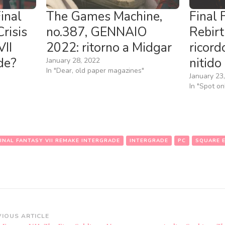
Final
The Games Machine,
Final 
Crisis
no.387, GENNAIO
Rebirt
VII
2022: ritorno a Midgar
ricord
de?
nitido
January 28, 2022
In "Dear, old paper magazines"
January 23
In "Spot on
FINAL FANTASY VII REMAKE INTERGRADE
INTERGRADE
PC
SQUARE E
st
VIOUS ARTICLE