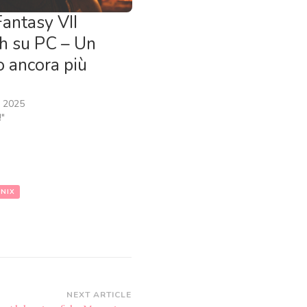
Fantasy VII
h su PC – Un
o ancora più
, 2025
!"
NIX
NEXT ARTICLE