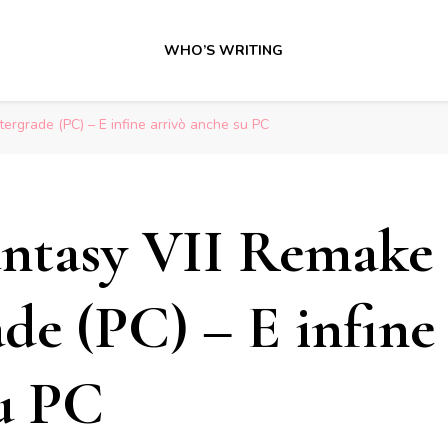
WHO’S WRITING
tergrade (PC) – E infine arrivò anche su PC
antasy VII Remake
de (PC) – E infine
u PC