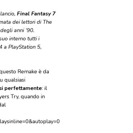
lancio,
Final Fantasy 7
mata dei lettori di The
degli anni ‘90.
o interno tutti i
4 a PlayStation 5,
di questo Remake è da
su qualsiasi
orsi perfettamente
: il
yers Try, quando in
dal
aysinline=0&autoplay=0