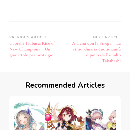
Post
PREVIOUS ARTICLE
NEXT ARTICLE
Captain Tsubasa: Rise of
A Cena con la Strega – La
Navigation
New Champions – Un
straordinaria quotidianità
giocattolo per nostalgici
dipinta da Rumiko
Takahashi
Recommended Articles