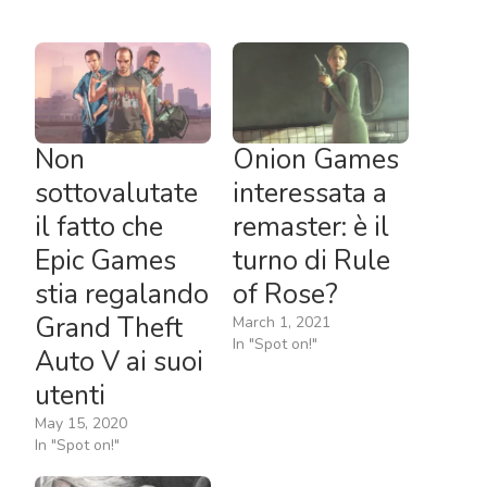
Non
Onion Games
sottovalutate
interessata a
il fatto che
remaster: è il
Epic Games
turno di Rule
stia regalando
of Rose?
Grand Theft
March 1, 2021
In "Spot on!"
Auto V ai suoi
utenti
May 15, 2020
In "Spot on!"