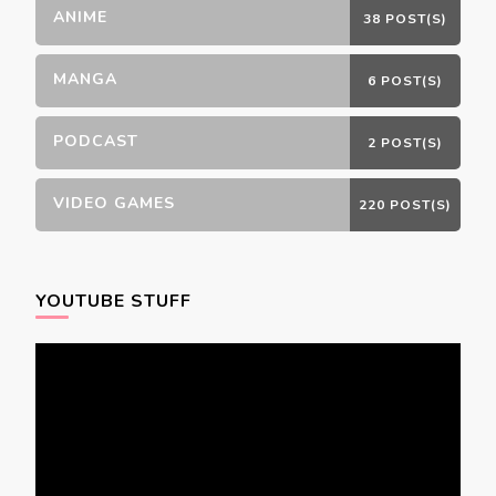
ANIME
38 POST(S)
MANGA
6 POST(S)
PODCAST
2 POST(S)
VIDEO GAMES
220 POST(S)
YOUTUBE STUFF
Video
Player