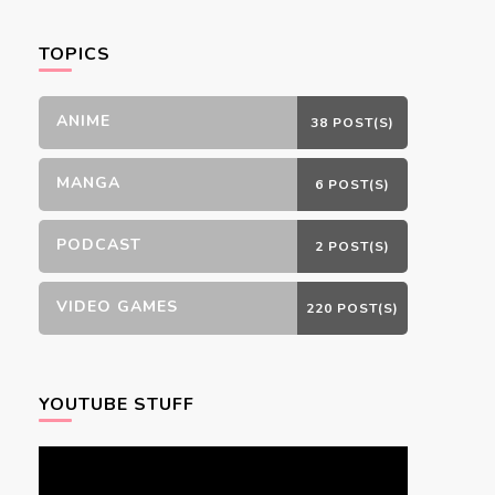
Something?
TOPICS
ANIME
38 POST(S)
MANGA
6 POST(S)
PODCAST
2 POST(S)
VIDEO GAMES
220 POST(S)
YOUTUBE STUFF
Video
Player