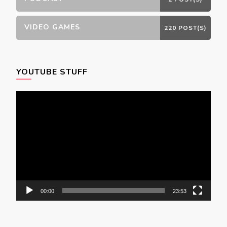
VIDEO GAMES
220 POST(S)
YOUTUBE STUFF
Video
Player
00:00
23:53