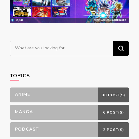
Looking
for
Something?
TOPICS
ANIME
38 POST(S)
MANGA
6 POST(S)
PODCAST
2 POST(S)