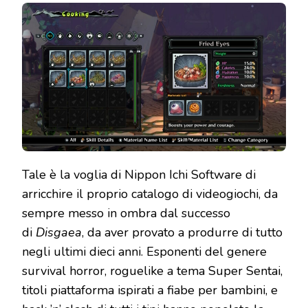
MENU:
THE
SCAVENGER’S
COOKBOOK
–
L’ISOLA
DEI
(NON)
FAMOSI
Tale è la voglia di Nippon Ichi Software di
arricchire il proprio catalogo di videogiochi, da
sempre messo in ombra dal successo
di
Disgaea
, da aver provato a produrre di tutto
negli ultimi dieci anni. Esponenti del genere
survival horror, roguelike a tema Super Sentai,
titoli piattaforma ispirati a fiabe per bambini, e