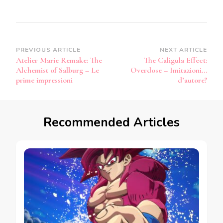
Post
PREVIOUS ARTICLE
NEXT ARTICLE
Atelier Marie Remake: The
The Caligula Effect:
Navigation
Alchemist of Salburg – Le
Overdose – Imitazioni…
prime impressioni
d’autore?
Recommended Articles