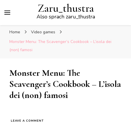
Zaru_thustra
Also sprach zaru_thustra
Home
Video games
Monster Menu: The Scavenger’s Cookbook – L’isola dei
(non) famosi
Monster Menu: The
Scavenger’s Cookbook – L’isola
dei (non) famosi
ON
LEAVE A COMMENT
MONSTER