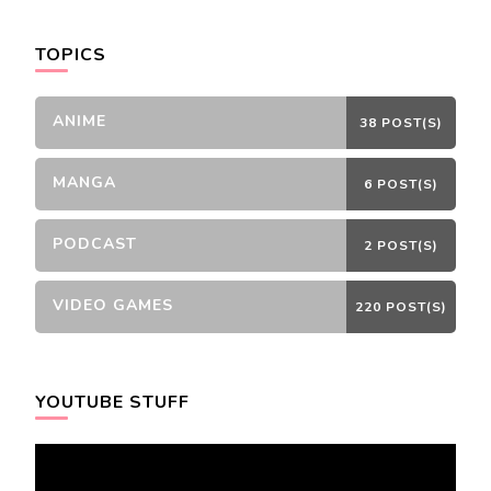
Something?
TOPICS
ANIME
38 POST(S)
MANGA
6 POST(S)
PODCAST
2 POST(S)
VIDEO GAMES
220 POST(S)
YOUTUBE STUFF
Video
Player