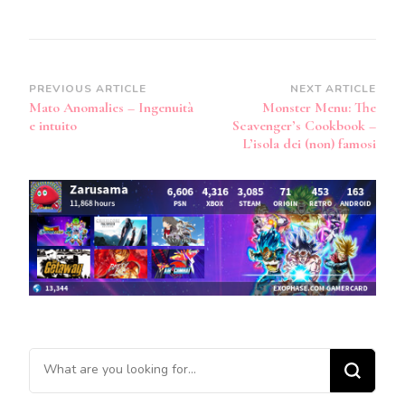
Post
PREVIOUS ARTICLE
NEXT ARTICLE
Mato Anomalies – Ingenuità
Monster Menu: The
Navigation
e intuito
Scavenger’s Cookbook –
L’isola dei (non) famosi
Looking
for