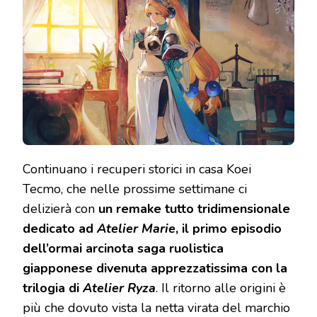
THE
ALCHEMIST
OF
SALBURG
–
LE
PRIME
IMPRESSIONI
Continuano i recuperi storici in casa Koei
Tecmo, che nelle prossime settimane ci
delizierà con
un remake tutto tridimensionale
dedicato ad
Atelier Marie
, il primo episodio
dell’ormai arcinota saga ruolistica
giapponese divenuta apprezzatissima con la
trilogia di
Atelier Ryza
. Il ritorno alle origini è
più che dovuto vista la netta virata del marchio