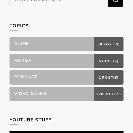
for
Something?
TOPICS
ANIME
38 POST(S)
MANGA
6 POST(S)
PODCAST
2 POST(S)
VIDEO GAMES
220 POST(S)
YOUTUBE STUFF